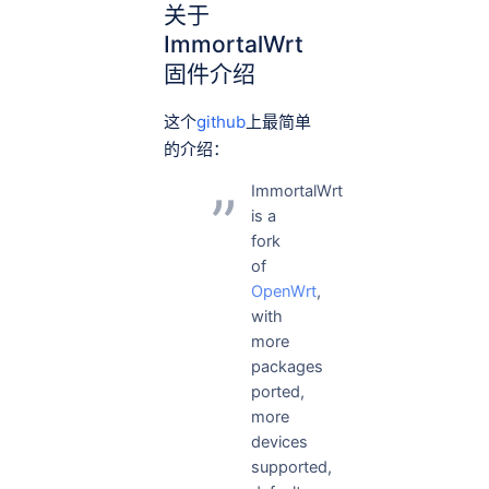
关于
ImmortalWrt
固件介绍
这个
github
上最简单
的介绍：
ImmortalWrt
is a
fork
of
OpenWrt
,
with
more
packages
ported,
more
devices
supported,