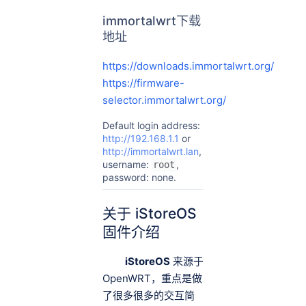
immortalwrt下载
地址
https://downloads.immortalwrt.org/
https://firmware-
selector.immortalwrt.org/
Default login address:
http://192.168.1.1
or
http://immortalwrt.lan
,
username:
,
root
password: none.
关于 iStoreOS
固件介绍
iStoreOS
来源于
OpenWRT，重点是做
了很多很多的交互简