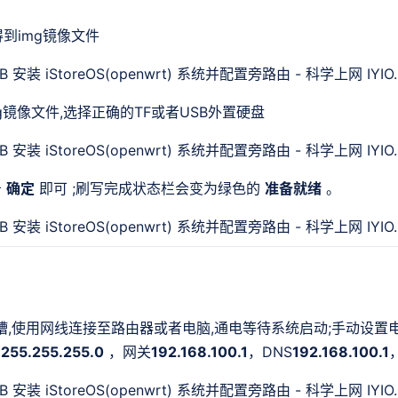
得到img镜像文件
g镜像文件,选择正确的TF或者USB外置硬盘
击
确定
即可 ;刷写完成状态栏会变为绿色的
准备就绪
。
槽,使用网线连接至路由器或者电脑,通电等待系统启动;手动设置电
为
255.255.255.0
，网关
192.168.100.1
，DNS
192.168.100.1