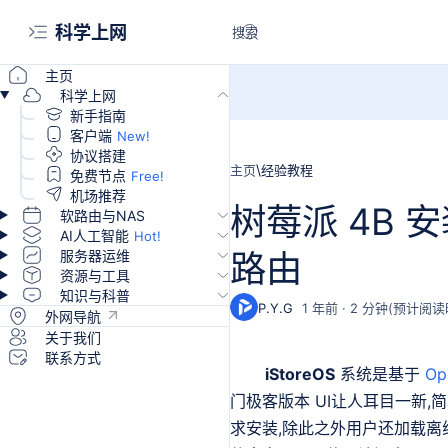
科学上网
主页
科学上网
新手指南
客户端
协议搭建
主页
经验教程
免费节点
机场推荐
树莓派 4B 安装
软路由与NAS
AI人工智能
服务器运维
路由
资源与工具
知识与科普
1 年前
2
外网导航
关于我们
联系方式
iStoreOS
系统是基于
Op
门极客版本 UI让人耳目一新,
求安装,除此之外用户还加载离