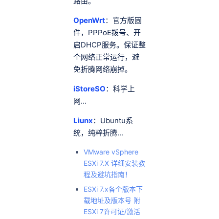
路由。
OpenWrt
：官方版固
件，PPPoE拨号、开
启DHCP服务。保证整
个网络正常运行，避
免折腾网络崩掉。
iStoreSO
：科学上
网...
Liunx
：Ubuntu系
统，纯粹折腾...
VMware vSphere
ESXi 7.X 详细安装教
程及避坑指南！
ESXi 7.x各个版本下
载地址及版本号 附
ESXi 7许可证/激活