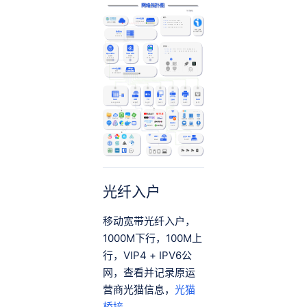
网络拓扑图
仅供参考
硬件：
2.5G光猫
1.移动宽带
：IPV4+IPV6(公) 无IPV4公网
中兴7005tv3
光纤入户 (桥接)
2.光猫
：中兴7005tv3，1个2.5G网口，桥接
3.软路由
：N100工控机，4个2.5G网口，ESXi
4.交换机
：爱快2.5G傻瓜交换机 IK-S3009MT
科学上网
www.iyio.net
软路由
ESXi
10.10.10.5
软路由：
1.OpenWrt主路由
：PPPoE、DNS Server、DHCP.... 保证网络正常运行。
2.iStoreOS旁路由
：科学上网... （静态分配科学上网设备网关DSN为旁路由）
OpenWrt
iStoreOS
Linux
3.linux
：折腾...
主路由
旁路由
ESXi
10.10.10.5
10.10.10.10
10.10.10.6
PPPoE
DHCP Server
Sub store
科学上网
2.5G交换机
爱快
DNS Server
防火墙
其他插件
IK-S3009MT
UPS电源
NAS
WiFi
TV
PC
NAS
交换机
打印机
10.10.10.100
AP模式
DHCP
DHCP
DHCP
DHCP
备用
192.168.31.1
APP
Bluetooth / WiFi
SMB
WebDAV
Sync
Photos
Emby
智能门锁
智能开关
传感器
智能网关
DHCP
qB
Jellyfin
KVM
Docker
......
智能空调
智能鱼缸
更多...
WiFi
监控录像机
DHCP
Mesh
DHCP
光纤入户
移动宽带光纤入户，
1000M下行，100M上
行，VIP4 + IPV6公
网，查看并记录原运
营商光猫信息，
光猫
桥接
。