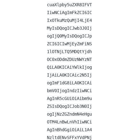
cuaXlpby5uZXR8IFVT
IiwNCiAgImFkZCI6IC
IxOTkuMzQuMjI4LjE4
MyIsDQogICJwb3J0Ij
ogIjQ0MyIsDQogICJp
ZCI6ICIwMjEyZmFiNS
1lOTNjLTQ5MDQtYjdh
OC0xODdmZDUzNWYzNT
QiLA0KICAiYWlkIjog
IjAiLA0KICAic2N5Ij
ogImF1dG8iLA0KICAi
bmV0IjogIndzIiwNCi
AgInR5cGUiOiAibm9u
ZSIsDQogICJob3N0Ij
ogIjNzZGZndmN4eHgu
OTM4LnBwLnVhIiwNCi
AgInBhdGgiOiAiL1A4
NzltdENvSFFxYVdPNj