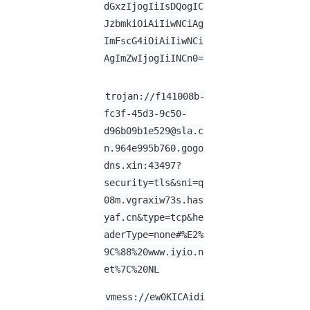
dGxzIjogIiIsDQogIC
JzbmkiOiAiIiwNCiAg
ImFscG4iOiAiIiwNCi
AgImZwIjogIiINCn0=
trojan://f141008b-
fc3f-45d3-9c50-
d96b09b1e529@sla.c
n.964e995b760.gogo
dns.xin:43497?
security=tls&sni=q
08m.vgraxiw73s.has
yaf.cn&type=tcp&he
aderType=none#%E2%
9C%88%20www.iyio.n
et%7C%20NL
vmess://ew0KICAidi