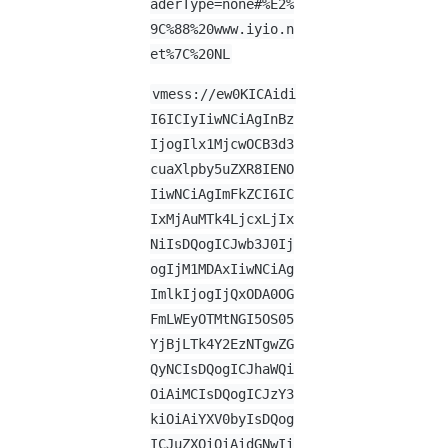
aderType=none#%E2%
9C%88%20www.iyio.n
et%7C%20NL
vmess://ew0KICAidi
I6ICIyIiwNCiAgInBz
IjogIlx1MjcwOCB3d3
cuaXlpby5uZXR8IENO
IiwNCiAgImFkZCI6IC
IxMjAuMTk4LjcxLjIx
NiIsDQogICJwb3J0Ij
ogIjM1MDAxIiwNCiAg
ImlkIjogIjQxODA0OG
FmLWEyOTMtNGI5OS05
YjBjLTk4Y2EzNTgwZG
QyNCIsDQogICJhaWQi
OiAiMCIsDQogICJzY3
kiOiAiYXV0byIsDQog
ICJuZXQiOiAidGNwIi