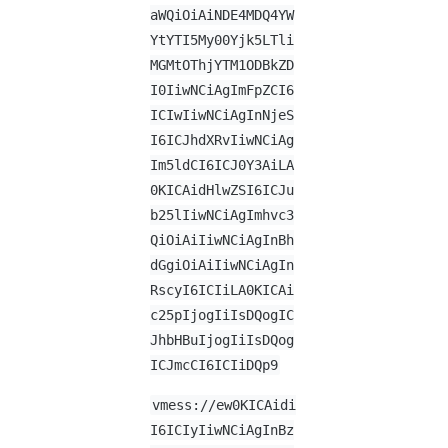
aWQiOiAiNDE4MDQ4YW
YtYTI5My00Yjk5LTli
MGMtOThjYTM1ODBkZD
I0IiwNCiAgImFpZCI6
ICIwIiwNCiAgInNjeS
I6ICJhdXRvIiwNCiAg
Im5ldCI6ICJ0Y3AiLA
0KICAidHlwZSI6ICJu
b25lIiwNCiAgImhvc3
QiOiAiIiwNCiAgInBh
dGgiOiAiIiwNCiAgIn
RscyI6ICIiLA0KICAi
c25pIjogIiIsDQogIC
JhbHBuIjogIiIsDQog
ICJmcCI6ICIiDQp9
vmess://ew0KICAidi
I6ICIyIiwNCiAgInBz