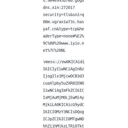
n.964e995b760.gogo
dns.xin:27201?
security=tls&sni=q
08m.vgraxiw73s.has
yaf.cn&type=tcp&he
aderType=none#%E2%
9C%88%20www.iyio.n
et%7C%20NL
vmess://ew0KICAidi
I6ICIyIiwNCiAgInBz
IjogIlx1MjcwOCB3d3
cuaXlpby5uZXR8IENO
IiwNCiAgImFkZCI6IC
IxMjAuMjM0LjEwMi4y
MjkiLA0KICAicG9ydC
I6ICI0MzY3NCIsDQog
ICJpZCI6ICI0MTgwND
hhZi1hMjkzLTRiOTkt