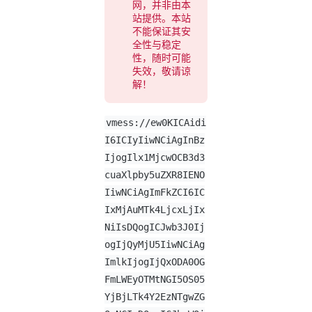
网，并非由本
站提供。本站
不能保证其安
全性与稳定
性，随时可能
失效，敬请谅
解！
vmess://ew0KICAidi
I6ICIyIiwNCiAgInBz
IjogIlx1MjcwOCB3d3
cuaXlpby5uZXR8IENO
IiwNCiAgImFkZCI6IC
IxMjAuMTk4LjcxLjIx
NiIsDQogICJwb3J0Ij
ogIjQyMjU5IiwNCiAg
ImlkIjogIjQxODA0OG
FmLWEyOTMtNGI5OS05
YjBjLTk4Y2EzNTgwZG