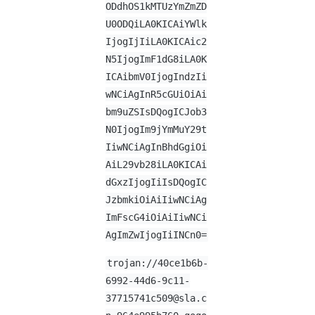
ODdhOS1kMTUzYmZmZD
U0ODQiLA0KICAiYWlk
IjogIjIiLA0KICAic2
N5IjogImF1dG8iLA0K
ICAibmV0IjogIndzIi
wNCiAgInR5cGUiOiAi
bm9uZSIsDQogICJob3
N0IjogIm9jYmMuY29t
IiwNCiAgInBhdGgiOi
AiL29vb28iLA0KICAi
dGxzIjogIiIsDQogIC
JzbmkiOiAiIiwNCiAg
ImFscG4iOiAiIiwNCi
AgImZwIjogIiINCn0=
trojan://40ce1b6b-
6992-44d6-9c11-
37715741c509@sla.c