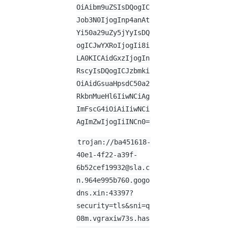
OiAibm9uZSIsDQogIC
Job3N0IjogInp4anAt
Yi50a29uZy5jYyIsDQ
ogICJwYXRoIjogIi8i
LA0KICAidGxzIjogIn
RscyIsDQogICJzbmki
OiAidGsuaHpsdC50a2
RkbnMueHl6IiwNCiAg
ImFscG4iOiAiIiwNCi
AgImZwIjogIiINCn0=
trojan://ba451618-
40e1-4f22-a39f-
6b52cef19932@sla.c
n.964e995b760.gogo
dns.xin:43397?
security=tls&sni=q
08m.vgraxiw73s.has