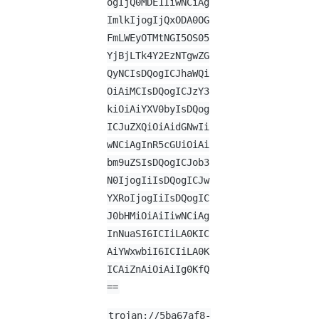
ogIjQ0MDE1IiwNCiAg
ImlkIjogIjQxODA0OG
FmLWEyOTMtNGI5OS05
YjBjLTk4Y2EzNTgwZG
QyNCIsDQogICJhaWQi
OiAiMCIsDQogICJzY3
kiOiAiYXV0byIsDQog
ICJuZXQiOiAidGNwIi
wNCiAgInR5cGUiOiAi
bm9uZSIsDQogICJob3
N0IjogIiIsDQogICJw
YXRoIjogIiIsDQogIC
J0bHMiOiAiIiwNCiAg
InNuaSI6ICIiLA0KIC
AiYWxwbiI6ICIiLA0K
ICAiZnAiOiAiIg0KfQ
==
trojan://5ba67af8-