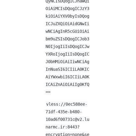
QyNCIsDQogICJhaWQi
OiAiMCIsDQogICJzY3
kiOiAiYXV0byIsDQog
ICJuZXQiOiAidGNwIi
wNCiAgInR5cGUiOiAi
bm9uZSIsDQogICJob3
N0IjogIiIsDQogICJw
YXRoIjogIiIsDQogIC
J0bHMiOiAiIiwNCiAg
InNuaSI6ICIiLA0KIC
AiYWxwbiI6ICIiLA0K
ICAiZnAiOiAiIg0KfQ
==
vless://
0ec588ee-
71df-435e-b480-
10ad6f00731c@v2.lu
narmc.ir
:8443?
encryption=none&se