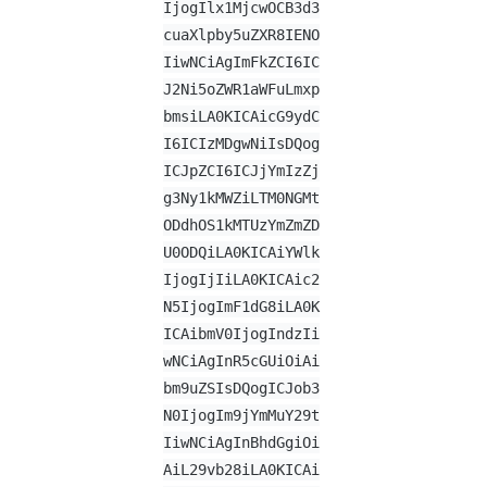
IjogIlx1MjcwOCB3d3
cuaXlpby5uZXR8IENO
IiwNCiAgImFkZCI6IC
J2Ni5oZWR1aWFuLmxp
bmsiLA0KICAicG9ydC
I6ICIzMDgwNiIsDQog
ICJpZCI6ICJjYmIzZj
g3Ny1kMWZiLTM0NGMt
ODdhOS1kMTUzYmZmZD
U0ODQiLA0KICAiYWlk
IjogIjIiLA0KICAic2
N5IjogImF1dG8iLA0K
ICAibmV0IjogIndzIi
wNCiAgInR5cGUiOiAi
bm9uZSIsDQogICJob3
N0IjogIm9jYmMuY29t
IiwNCiAgInBhdGgiOi
AiL29vb28iLA0KICAi