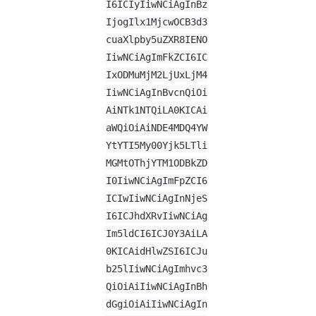
I6ICIyIiwNCiAgInBz
IjogIlx1MjcwOCB3d3
cuaXlpby5uZXR8IENO
IiwNCiAgImFkZCI6IC
IxODMuMjM2LjUxLjM4
IiwNCiAgInBvcnQiOi
AiNTk1NTQiLA0KICAi
aWQiOiAiNDE4MDQ4YW
YtYTI5My00Yjk5LTli
MGMtOThjYTM1ODBkZD
I0IiwNCiAgImFpZCI6
ICIwIiwNCiAgInNjeS
I6ICJhdXRvIiwNCiAg
Im5ldCI6ICJ0Y3AiLA
0KICAidHlwZSI6ICJu
b25lIiwNCiAgImhvc3
QiOiAiIiwNCiAgInBh
dGgiOiAiIiwNCiAgIn