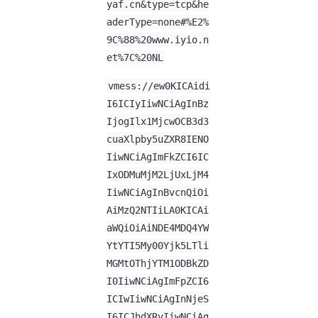
yaf.cn&type=tcp&he
aderType=none#%E2%
9C%88%20www.iyio.n
et%7C%20NL
vmess://ew0KICAidi
I6ICIyIiwNCiAgInBz
IjogIlx1MjcwOCB3d3
cuaXlpby5uZXR8IENO
IiwNCiAgImFkZCI6IC
IxODMuMjM2LjUxLjM4
IiwNCiAgInBvcnQiOi
AiMzQ2NTIiLA0KICAi
aWQiOiAiNDE4MDQ4YW
YtYTI5My00Yjk5LTli
MGMtOThjYTM1ODBkZD
I0IiwNCiAgImFpZCI6
ICIwIiwNCiAgInNjeS
I6ICJhdXRvIiwNCiAg