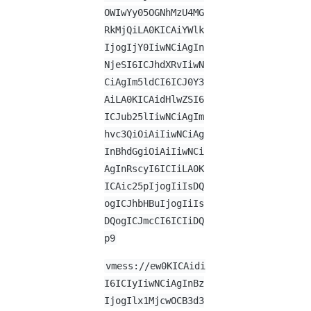
OWIwYy05OGNhMzU4MG
RkMjQiLA0KICAiYWlk
IjogIjY0IiwNCiAgIn
NjeSI6ICJhdXRvIiwN
CiAgIm5ldCI6ICJ0Y3
AiLA0KICAidHlwZSI6
ICJub25lIiwNCiAgIm
hvc3QiOiAiIiwNCiAg
InBhdGgiOiAiIiwNCi
AgInRscyI6ICIiLA0K
ICAic25pIjogIiIsDQ
ogICJhbHBuIjogIiIs
DQogICJmcCI6ICIiDQ
p9
vmess://ew0KICAidi
I6ICIyIiwNCiAgInBz
IjogIlx1MjcwOCB3d3