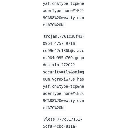
yaf.cn&type=tcp&he
aderType=none#%E2%
9C%88%20www.iyio.n
et%7C%20NL
trojan://61c38f43-
09b4-4757-9716-
cd09e42c186b@sla.c
n.964e995b760.gogo
dns.xin:27202?
security=tls&sni=q
08m.vgraxiw73s.has
yaf.cn&type=tcp&he
aderType=none#%E2%
9C%88%20www.iyio.n
et%7C%20NL
vless://
7c317161-
5cf8-4cbc-811a-