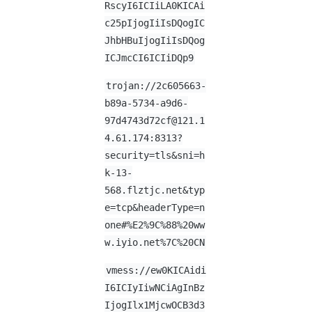
RscyI6ICIiLA0KICAi
c25pIjogIiIsDQogIC
JhbHBuIjogIiIsDQog
ICJmcCI6ICIiDQp9
trojan://
2c605663-
b89a-5734-a9d6-
97d4743d72cf@121.1
4.61.174
:8313?
security=tls&sni=h
k-13-
568.flztjc.net&typ
e=tcp&headerType=n
one#%E2%9C%88%20ww
w.iyio.net%7C%20CN
vmess://ew0KICAidi
I6ICIyIiwNCiAgInBz
IjogIlx1MjcwOCB3d3