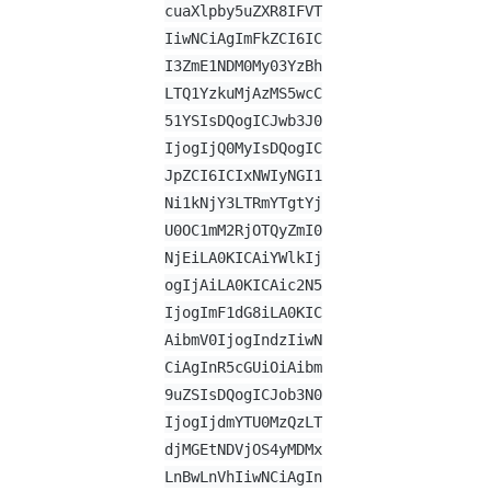
cuaXlpby5uZXR8IFVT
IiwNCiAgImFkZCI6IC
I3ZmE1NDM0My03YzBh
LTQ1YzkuMjAzMS5wcC
51YSIsDQogICJwb3J0
IjogIjQ0MyIsDQogIC
JpZCI6ICIxNWIyNGI1
Ni1kNjY3LTRmYTgtYj
U0OC1mM2RjOTQyZmI0
NjEiLA0KICAiYWlkIj
ogIjAiLA0KICAic2N5
IjogImF1dG8iLA0KIC
AibmV0IjogIndzIiwN
CiAgInR5cGUiOiAibm
9uZSIsDQogICJob3N0
IjogIjdmYTU0MzQzLT
djMGEtNDVjOS4yMDMx
LnBwLnVhIiwNCiAgIn