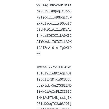
wNCiAgInR5cGUiOiAi
bm9uZSIsDQogICJob3
N0IjogIiIsDQogICJw
YXRoIjogIiIsDQogIC
J0bHMiOiAiIiwNCiAg
InNuaSI6ICIiLA0KIC
AiYWxwbiI6ICIiLA0K
ICAiZnAiOiAiIg0KfQ
==
vmess://ew0KICAidi
I6ICIyIiwNCiAgInBz
IjogIlx1MjcwOCB3d3
cuaXlpby5uZXR8IENO
IiwNCiAgImFkZCI6IC
IxMjAuMTk4LjcxLjIx
OSIsDQogICJwb3J0Ij