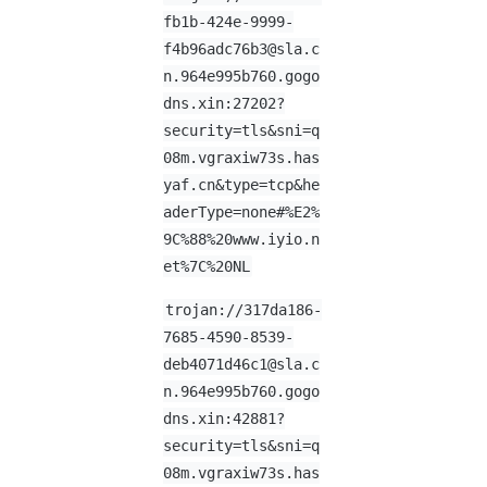
fb1b-424e-9999-
f4b96adc76b3@sla.c
n.964e995b760.gogo
dns.xin:27202?
security=tls&sni=q
08m.vgraxiw73s.has
yaf.cn&type=tcp&he
aderType=none#%E2%
9C%88%20www.iyio.n
et%7C%20NL
trojan://317da186-
7685-4590-8539-
deb4071d46c1@sla.c
n.964e995b760.gogo
dns.xin:42881?
security=tls&sni=q
08m.vgraxiw73s.has