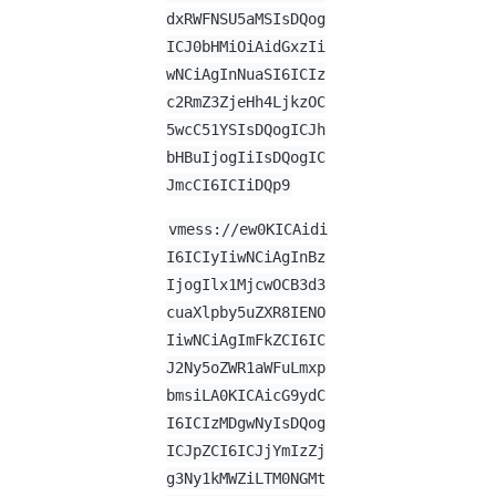
dxRWFNSU5aMSIsDQog
ICJ0bHMiOiAidGxzIi
wNCiAgInNuaSI6ICIz
c2RmZ3ZjeHh4LjkzOC
5wcC51YSIsDQogICJh
bHBuIjogIiIsDQogIC
JmcCI6ICIiDQp9
vmess://ew0KICAidi
I6ICIyIiwNCiAgInBz
IjogIlx1MjcwOCB3d3
cuaXlpby5uZXR8IENO
IiwNCiAgImFkZCI6IC
J2Ny5oZWR1aWFuLmxp
bmsiLA0KICAicG9ydC
I6ICIzMDgwNyIsDQog
ICJpZCI6ICJjYmIzZj
g3Ny1kMWZiLTM0NGMt