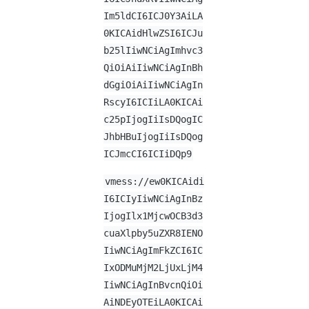
Im5ldCI6ICJ0Y3AiLA
0KICAidHlwZSI6ICJu
b25lIiwNCiAgImhvc3
QiOiAiIiwNCiAgInBh
dGgiOiAiIiwNCiAgIn
RscyI6ICIiLA0KICAi
c25pIjogIiIsDQogIC
JhbHBuIjogIiIsDQog
ICJmcCI6ICIiDQp9
vmess://ew0KICAidi
I6ICIyIiwNCiAgInBz
IjogIlx1MjcwOCB3d3
cuaXlpby5uZXR8IENO
IiwNCiAgImFkZCI6IC
IxODMuMjM2LjUxLjM4
IiwNCiAgInBvcnQiOi
AiNDEyOTEiLA0KICAi