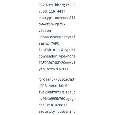
d1297c41bb23@152.6
7.68.116
:443?
encryption=none&fl
ow=xtls-rprx-
vision-
udp443&security=tl
s&sni=YAPC-
1.afshin.ir&type=t
cp&headerType=none
#%E2%9C%88%20www.i
yio.net%7C%20CH
trojan://8201e7a3-
d013-4ecc-b0c9-
f0e20d8f8f37@sla.c
n.964e995b760.gogo
dns.xin:42881?
security=tls&sni=q