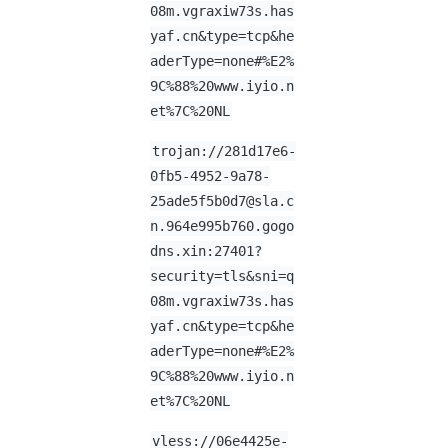
08m.vgraxiw73s.has
yaf.cn&type=tcp&he
aderType=none#%E2%
9C%88%20www.iyio.n
et%7C%20NL
trojan://281d17e6-
0fb5-4952-9a78-
25ade5f5b0d7@sla.c
n.964e995b760.gogo
dns.xin:27401?
security=tls&sni=q
08m.vgraxiw73s.has
yaf.cn&type=tcp&he
aderType=none#%E2%
9C%88%20www.iyio.n
et%7C%20NL
vless://
06e4425e-