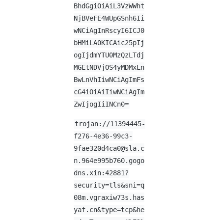
BhdGgiOiAiL3VzWWht
NjBVeFE4WUpGSnh6Ii
wNCiAgInRscyI6ICJ0
bHMiLA0KICAic25pIj
ogIjdmYTU0MzQzLTdj
MGEtNDVjOS4yMDMxLn
BwLnVhIiwNCiAgImFs
cG4iOiAiIiwNCiAgIm
ZwIjogIiINCn0=
trojan://11394445-
f276-4e36-99c3-
9fae320d4ca0@sla.c
n.964e995b760.gogo
dns.xin:42881?
security=tls&sni=q
08m.vgraxiw73s.has
yaf.cn&type=tcp&he