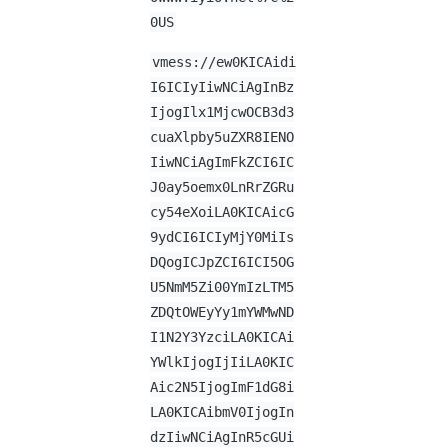
0US
vmess://ew0KICAidi
I6ICIyIiwNCiAgInBz
IjogIlx1MjcwOCB3d3
cuaXlpby5uZXR8IENO
IiwNCiAgImFkZCI6IC
J0ay5oemx0LnRrZGRu
cy54eXoiLA0KICAicG
9ydCI6ICIyMjY0MiIs
DQogICJpZCI6ICI5OG
U5NmM5Zi00YmIzLTM5
ZDQtOWEyYy1mYWMwND
I1N2Y3YzciLA0KICAi
YWlkIjogIjIiLA0KIC
Aic2N5IjogImF1dG8i
LA0KICAibmV0IjogIn
dzIiwNCiAgInR5cGUi