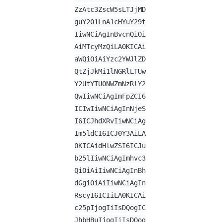
ZzAtc3ZscW5sLTJjMD
guY201LnA1cHYuY29t
IiwNCiAgInBvcnQiOi
AiMTcyMzQiLA0KICAi
aWQiOiAiYzc2YWJlZD
QtZjJkMi1lNGRlLTUw
Y2UtYTU0NWZmNzRlY2
QwIiwNCiAgImFpZCI6
ICIwIiwNCiAgInNjeS
I6ICJhdXRvIiwNCiAg
Im5ldCI6ICJ0Y3AiLA
0KICAidHlwZSI6ICJu
b25lIiwNCiAgImhvc3
QiOiAiIiwNCiAgInBh
dGgiOiAiIiwNCiAgIn
RscyI6ICIiLA0KICAi
c25pIjogIiIsDQogIC
JhbHBuIjogIiIsDQog