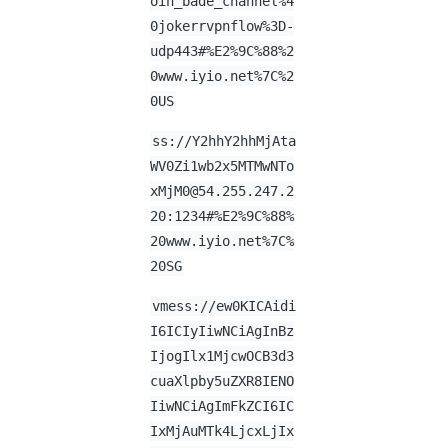
oin_bade_channel%4
0jokerrvpnflow%3D-
udp443#%E2%9C%88%2
0www.iyio.net%7C%2
0US
ss://
Y2hhY2hhMjAta
WV0Zi1wb2x5MTMwNTo
xMjM0@54.255.247.2
20
:1234#%E2%9C%88%
20www.iyio.net%7C%
20SG
vmess://ew0KICAidi
I6ICIyIiwNCiAgInBz
IjogIlx1MjcwOCB3d3
cuaXlpby5uZXR8IENO
IiwNCiAgImFkZCI6IC
IxMjAuMTk4LjcxLjIx