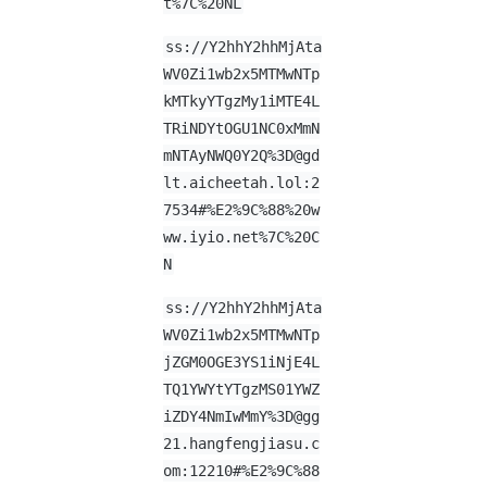
t%7C%20NL
ss://Y2hhY2hhMjAta
WV0Zi1wb2x5MTMwNTp
kMTkyYTgzMy1iMTE4L
TRiNDYtOGU1NC0xMmN
mNTAyNWQ0Y2Q%
3D@gd
lt.aicheetah.lol
:2
7534#%E2%9C%88%20w
ww.iyio.net%7C%20C
N
ss://Y2hhY2hhMjAta
WV0Zi1wb2x5MTMwNTp
jZGM0OGE3YS1iNjE4L
TQ1YWYtYTgzMS01YWZ
iZDY4NmIwMmY%
3D@gg
21.hangfengjiasu.c
om
:12210#%E2%9C%88