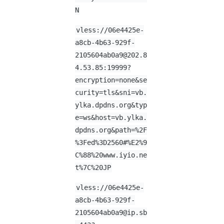
N
vless://
06e4425e-
a8cb-4b63-929f-
2105604ab0a9@202.8
4.53.85
:19999?
encryption=none&se
curity=tls&sni=vb.
ylka.dpdns.org&typ
e=ws&host=vb.ylka.
dpdns.org&path=%2F
%3Fed%3D2560#%E2%9
C%88%20www.iyio.ne
t%7C%20JP
vless://
06e4425e-
a8cb-4b63-929f-
2105604ab0a9@ip.sb