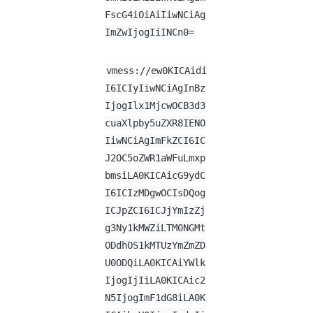
FscG4iOiAiIiwNCiAg
ImZwIjogIiINCn0=
vmess://ew0KICAidi
I6ICIyIiwNCiAgInBz
IjogIlx1MjcwOCB3d3
cuaXlpby5uZXR8IENO
IiwNCiAgImFkZCI6IC
J2OC5oZWR1aWFuLmxp
bmsiLA0KICAicG9ydC
I6ICIzMDgwOCIsDQog
ICJpZCI6ICJjYmIzZj
g3Ny1kMWZiLTM0NGMt
ODdhOS1kMTUzYmZmZD
U0ODQiLA0KICAiYWlk
IjogIjIiLA0KICAic2
N5IjogImF1dG8iLA0K