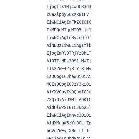
IjogIlx1MjcwOCB3d3
cuaXlpby5uZXR8IFVT
IiwNCiAgImFkZCI6IC
IxMDQuMTguMTQ5Ljc1
IiwNCiAgInBvcnQiOi
AiNDQzIiwNCiAgImlk
IjogImRlOTRjYzBhLT
A1OTItNDk2OS1iMWZj
LTk3ZWE4ZjBlYTBiMy
IsDQogICJhaWQiOiAi
MCIsDQogICJzY3kiOi
AiYXV0byIsDQogICJu
ZXQiOiAid3MiLA0KIC
AidHlwZSI6ICJub25l
IiwNCiAgImhvc3QiOi
AidXMuaW5zYm90LmZp
bGVnZWFyLXNnLm1lIi
wNCiAgInBhdGgiOiAi