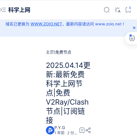
科学上网
域名已更换为
WWW.ZOIO.NET
，最新内容请访问 www.zoio.net !
主页
免费节点
2025.04.14更
新:最新免费
科学上网节
点|免费
V2Ray/Clash
节点|订阅链
接
1 年前
2