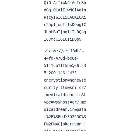
QiOiAiIiwNCiAgInBh
dGgiOiAiIiwNCiAgIn
RscyI6ICIiLA0KICAi
c25pIjogIiIsDQogIC
JhbHBuIjogIiIsDQog
ICJmcCI6ICIiDQp9
vless://
ccff34b1-
44fd-478d-bc0e-
5111cb11f5be@66.23
5.200.146
:443?
encryption=none&se
curity=tls&sni=cr7
.medicaldream.ir&t
ype=ws&host=cr7.me
dicaldream.ir&path
=%2F%3Fed%3D2550%3
F%2F%40jokerrvpn_j