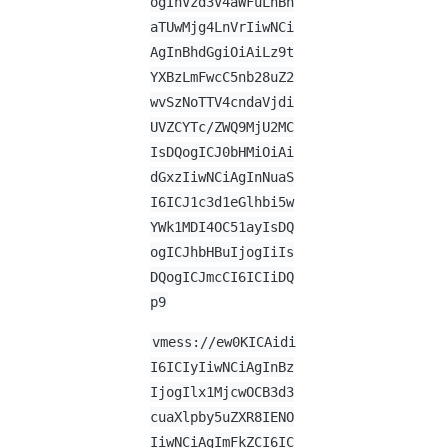
ogInVzd3V4aWFuLnBh
aTUwMjg4LnVrIiwNCi
AgInBhdGgiOiAiLz9t
YXBzLmFwcC5nb28uZ2
wvSzNoTTV4cndaVjdi
UVZCYTc/ZWQ9MjU2MC
IsDQogICJ0bHMiOiAi
dGxzIiwNCiAgInNuaS
I6ICJ1c3d1eGlhbi5w
YWk1MDI4OC51ayIsDQ
ogICJhbHBuIjogIiIs
DQogICJmcCI6ICIiDQ
p9
vmess://ew0KICAidi
I6ICIyIiwNCiAgInBz
IjogIlx1MjcwOCB3d3
cuaXlpby5uZXR8IENO
IiwNCiAgImFkZCI6IC