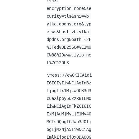
:443?
encryption=none&se
curity=tls&sni=vb.
ylka.dpdns.org&typ
e=ws&host=vb.ylka.
dpdns.org&path=%2F
%3Fed%3D2560#%E2%9
C%88%20www.iyio.ne
t%7C%20US
vmess://ew0KICAidi
I6ICIyIiwNCiAgInBz
IjogIlx1MjcwOCB3d3
cuaXlpby5uZXR8IENO
IiwNCiAgImFkZCI6IC
IxMjAuMjMyLjE1My40
MCIsDQogICJwb3J0Ij
ogIjM2NjA5IiwNCiAg
ImlkIjogIjQxODA0OG