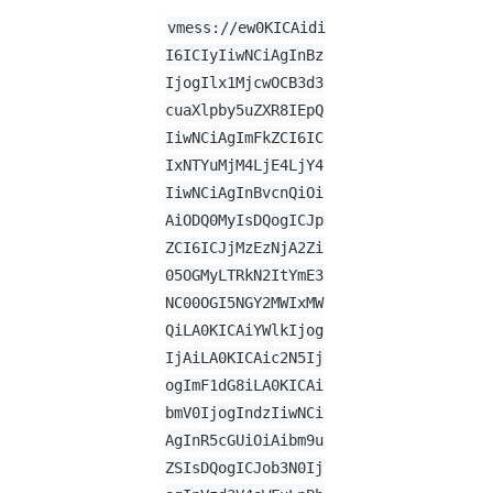
vmess://ew0KICAidi
I6ICIyIiwNCiAgInBz
IjogIlx1MjcwOCB3d3
cuaXlpby5uZXR8IEpQ
IiwNCiAgImFkZCI6IC
IxNTYuMjM4LjE4LjY4
IiwNCiAgInBvcnQiOi
AiODQ0MyIsDQogICJp
ZCI6ICJjMzEzNjA2Zi
05OGMyLTRkN2ItYmE3
NC00OGI5NGY2MWIxMW
QiLA0KICAiYWlkIjog
IjAiLA0KICAic2N5Ij
ogImF1dG8iLA0KICAi
bmV0IjogIndzIiwNCi
AgInR5cGUiOiAibm9u
ZSIsDQogICJob3N0Ij