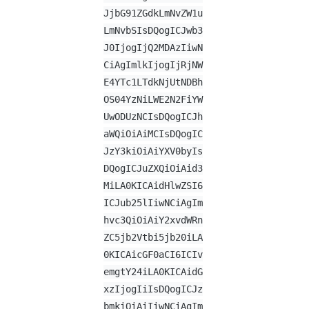
JjbG91ZGdkLmNvZW1u
LmNvbSIsDQogICJwb3
J0IjogIjQ2MDAzIiwN
CiAgImlkIjogIjRjNW
E4YTc1LTdkNjUtNDBh
OS04YzNiLWE2N2FiYW
UwODUzNCIsDQogICJh
aWQiOiAiMCIsDQogIC
JzY3kiOiAiYXV0byIs
DQogICJuZXQiOiAid3
MiLA0KICAidHlwZSI6
ICJub25lIiwNCiAgIm
hvc3QiOiAiY2xvdWRn
ZC5jb2Vtbi5jb20iLA
0KICAicGF0aCI6ICIv
emgtY24iLA0KICAidG
xzIjogIiIsDQogICJz
bmkiOiAiIiwNCiAgIm