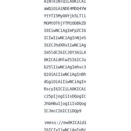
AiNTk1NTQiLA0KICAi
aWQiOiAiNDE4MDQ4YW
YtYTI5My00Yjk5LTli
MGMtOThjYTM1ODBkZD
I0IiwNCiAgImFpZCI6
ICIwIiwNCiAgInNjeS
I6ICJhdXRvIiwNCiAg
Im5ldCI6ICJ0Y3AiLA
0KICAidHlwZSI6ICJu
b25lIiwNCiAgImhvc3
QiOiAiIiwNCiAgInBh
dGgiOiAiIiwNCiAgIn
RscyI6ICIiLA0KICAi
c25pIjogIiIsDQogIC
JhbHBuIjogIiIsDQog
ICJmcCI6ICIiDQp9
vmess://ew0KICAidi
I6ICIyIiwNCiAgInBz