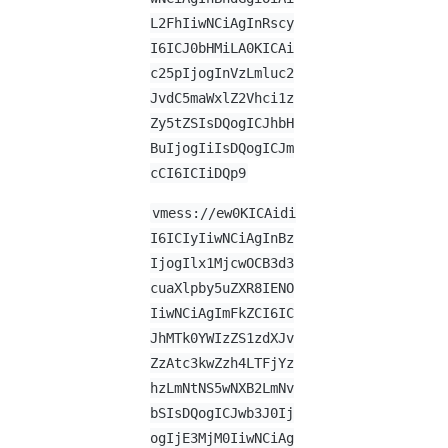
L2FhIiwNCiAgInRscy
I6ICJ0bHMiLA0KICAi
c25pIjogInVzLmluc2
JvdC5maWxlZ2Vhci1z
Zy5tZSIsDQogICJhbH
BuIjogIiIsDQogICJm
cCI6ICIiDQp9
vmess://ew0KICAidi
I6ICIyIiwNCiAgInBz
IjogIlx1MjcwOCB3d3
cuaXlpby5uZXR8IENO
IiwNCiAgImFkZCI6IC
JhMTk0YWIzZS1zdXJv
ZzAtc3kwZzh4LTFjYz
hzLmNtNS5wNXB2LmNv
bSIsDQogICJwb3J0Ij
ogIjE3MjM0IiwNCiAg