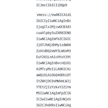
ICJmcCI6ICIiDQp9
vmess://ew0KICAidi
I6ICIyIiwNCiAgInBz
IjogIlx1MjcwOCB3d3
cuaXlpby5uZXR8IENO
IiwNCiAgImFkZCI6IC
JjOTJhNjdhMy1zdW00
ZzAtdDQ2eWY5LWUxM3
EuY201LnA1cHYuY29t
IiwNCiAgInBvcnQiOi
AiMTcyMzIiLA0KICAi
aWQiOiAiOGQ4ODhiOT
ItZWVjOC0xMWVmLWJj
YTEtZjIzYzkxY2ZiYm
M5IiwNCiAgImFpZCI6
ICIwIiwNCiAgInNjeS
I6ICJhdXRvIiwNCiAg