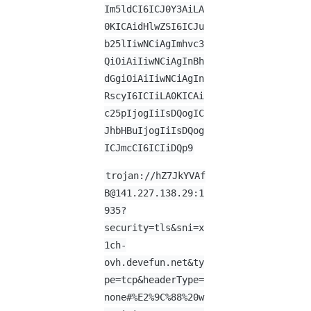
Im5ldCI6ICJ0Y3AiLA
0KICAidHlwZSI6ICJu
b25lIiwNCiAgImhvc3
QiOiAiIiwNCiAgInBh
dGgiOiAiIiwNCiAgIn
RscyI6ICIiLA0KICAi
c25pIjogIiIsDQogIC
JhbHBuIjogIiIsDQog
ICJmcCI6ICIiDQp9
trojan://
hZ7JkYVAf
B@141.227.138.29
:1
935?
security=tls&sni=x
1ch-
ovh.devefun.net&ty
pe=tcp&headerType=
none#%E2%9C%88%20w