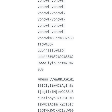
vpnowl-vpnowl-
vpnowl-vpnowl-
vpnowl-vpnowl-
vpnowl-vpnowl-
vpnowl-vpnowl-
vpnowl-vpnowl-
vpnowl%3Fed%3D2560
flow%3D-
udp443flow%3D-
udp443#%E2%9C%88%2
0www.iyio.net%7C%2
0US
vmess://ew0KICAidi
I6ICIyIiwNCiAgInBz
IjogIlx1MjcwOCB3d3
cuaXlpby5uZXR8IENO
IiwNCiAgImFkZCI6IC
I2OTNkZWJkNC1zdW00