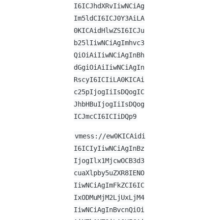
I6ICJhdXRvIiwNCiAg
Im5ldCI6ICJ0Y3AiLA
0KICAidHlwZSI6ICJu
b25lIiwNCiAgImhvc3
QiOiAiIiwNCiAgInBh
dGgiOiAiIiwNCiAgIn
RscyI6ICIiLA0KICAi
c25pIjogIiIsDQogIC
JhbHBuIjogIiIsDQog
ICJmcCI6ICIiDQp9
vmess://ew0KICAidi
I6ICIyIiwNCiAgInBz
IjogIlx1MjcwOCB3d3
cuaXlpby5uZXR8IENO
IiwNCiAgImFkZCI6IC
IxODMuMjM2LjUxLjM4
IiwNCiAgInBvcnQiOi