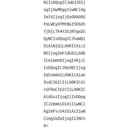
NiIsDQogICJwb3J0Ij
ogIjUwMDgyIiwNCiAg
ImlkIjogIjQxODA0OG
FmLWEyOTMtNGI5OS05
YjBjLTk4Y2EzNTgwZG
QyNCIsDQogICJhaWQi
OiAiNjQiLA0KICAic2
N5IjogImF1dG8iLA0K
ICAibmV0IjogInRjcC
IsDQogICJ0eXBlIjog
Im5vbmUiLA0KICAiaG
9zdCI6ICIiLA0KICAi
cGF0aCI6ICIiLA0KIC
AidGxzIjogIiIsDQog
ICJzbmkiOiAiIiwNCi
AgImFscG4iOiAiIiwN
CiAgImZwIjogIiINCn
0=