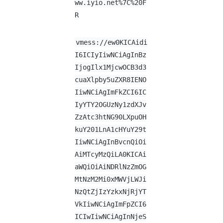
ww.iyio.net%7C%20F
R
vmess://ew0KICAidi
I6ICIyIiwNCiAgInBz
IjogIlx1MjcwOCB3d3
cuaXlpby5uZXR8IENO
IiwNCiAgImFkZCI6IC
IyYTY2OGUzNy1zdXJv
ZzAtc3htNG90LXpuOH
kuY201LnA1cHYuY29t
IiwNCiAgInBvcnQiOi
AiMTcyMzQiLA0KICAi
aWQiOiAiNDRlNzZmOG
MtNzM2Mi0xMWVjLWJi
NzQtZjIzYzkxNjRjYT
VkIiwNCiAgImFpZCI6
ICIwIiwNCiAgInNjeS