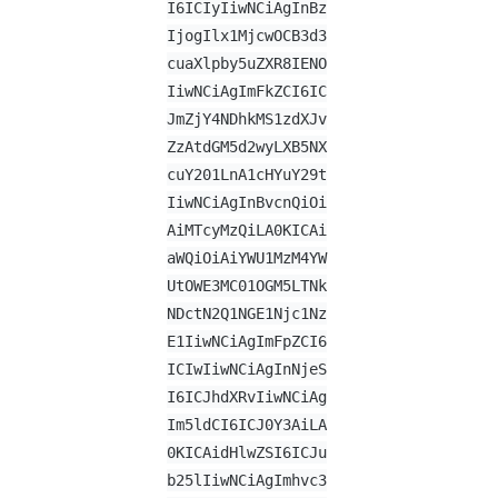
I6ICIyIiwNCiAgInBz
IjogIlx1MjcwOCB3d3
cuaXlpby5uZXR8IENO
IiwNCiAgImFkZCI6IC
JmZjY4NDhkMS1zdXJv
ZzAtdGM5d2wyLXB5NX
cuY201LnA1cHYuY29t
IiwNCiAgInBvcnQiOi
AiMTcyMzQiLA0KICAi
aWQiOiAiYWU1MzM4YW
UtOWE3MC01OGM5LTNk
NDctN2Q1NGE1Njc1Nz
E1IiwNCiAgImFpZCI6
ICIwIiwNCiAgInNjeS
I6ICJhdXRvIiwNCiAg
Im5ldCI6ICJ0Y3AiLA
0KICAidHlwZSI6ICJu
b25lIiwNCiAgImhvc3