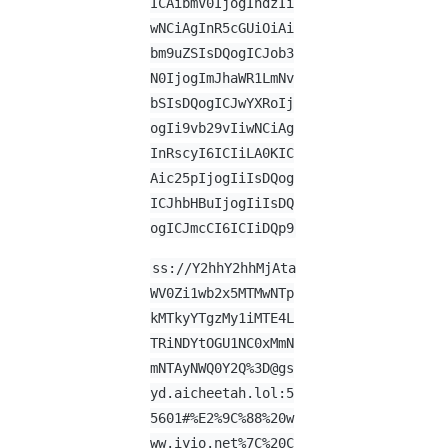
ICAibmV0IjogIndzIi
wNCiAgInR5cGUiOiAi
bm9uZSIsDQogICJob3
N0IjogImJhaWR1LmNv
bSIsDQogICJwYXRoIj
ogIi9vb29vIiwNCiAg
InRscyI6ICIiLA0KIC
Aic25pIjogIiIsDQog
ICJhbHBuIjogIiIsDQ
ogICJmcCI6ICIiDQp9
ss://Y2hhY2hhMjAta
WV0Zi1wb2x5MTMwNTp
kMTkyYTgzMy1iMTE4L
TRiNDYtOGU1NC0xMmN
mNTAyNWQ0Y2Q%
3D@gs
yd.aicheetah.lol
:5
5601#%E2%9C%88%20w
ww.iyio.net%7C%20C