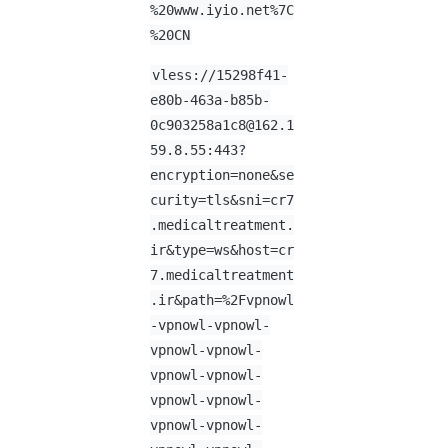
%20www.iyio.net%7C
%20CN
vless://
15298f41-
e80b-463a-b85b-
0c903258a1c8@162.1
59.8.55
:443?
encryption=none&se
curity=tls&sni=cr7
.medicaltreatment.
ir&type=ws&host=cr
7.medicaltreatment
.ir&path=%2Fvpnowl
-vpnowl-vpnowl-
vpnowl-vpnowl-
vpnowl-vpnowl-
vpnowl-vpnowl-
vpnowl-vpnowl-