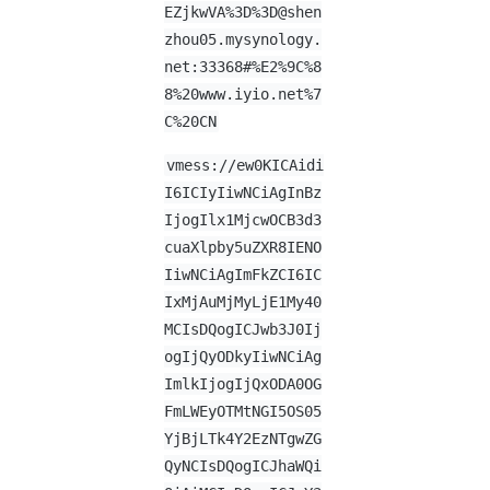
EZjkwVA%3D%
3D@shen
zhou05.mysynology.
net
:33368#%E2%9C%8
8%20www.iyio.net%7
C%20CN
vmess://ew0KICAidi
I6ICIyIiwNCiAgInBz
IjogIlx1MjcwOCB3d3
cuaXlpby5uZXR8IENO
IiwNCiAgImFkZCI6IC
IxMjAuMjMyLjE1My40
MCIsDQogICJwb3J0Ij
ogIjQyODkyIiwNCiAg
ImlkIjogIjQxODA0OG
FmLWEyOTMtNGI5OS05
YjBjLTk4Y2EzNTgwZG
QyNCIsDQogICJhaWQi