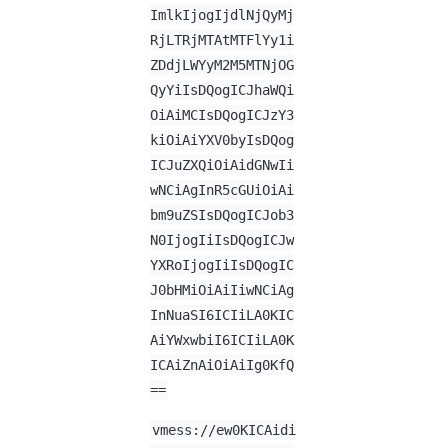
ImlkIjogIjdlNjQyMj
RjLTRjMTAtMTFlYy1i
ZDdjLWYyM2M5MTNjOG
QyYiIsDQogICJhaWQi
OiAiMCIsDQogICJzY3
kiOiAiYXV0byIsDQog
ICJuZXQiOiAidGNwIi
wNCiAgInR5cGUiOiAi
bm9uZSIsDQogICJob3
N0IjogIiIsDQogICJw
YXRoIjogIiIsDQogIC
J0bHMiOiAiIiwNCiAg
InNuaSI6ICIiLA0KIC
AiYWxwbiI6ICIiLA0K
ICAiZnAiOiAiIg0KfQ
==
vmess://ew0KICAidi