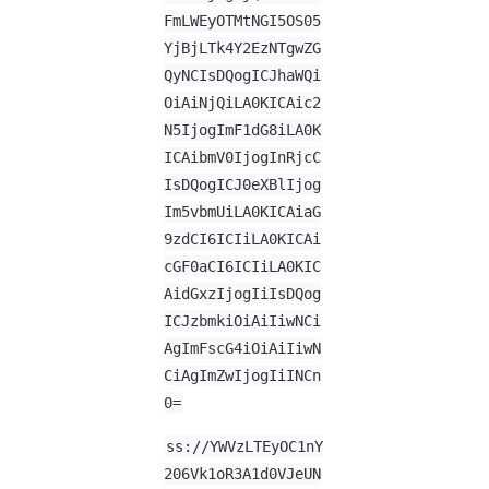
FmLWEyOTMtNGI5OS05
YjBjLTk4Y2EzNTgwZG
QyNCIsDQogICJhaWQi
OiAiNjQiLA0KICAic2
N5IjogImF1dG8iLA0K
ICAibmV0IjogInRjcC
IsDQogICJ0eXBlIjog
Im5vbmUiLA0KICAiaG
9zdCI6ICIiLA0KICAi
cGF0aCI6ICIiLA0KIC
AidGxzIjogIiIsDQog
ICJzbmkiOiAiIiwNCi
AgImFscG4iOiAiIiwN
CiAgImZwIjogIiINCn
0=
ss://YWVzLTEyOC1nY
206Vk1oR3A1d0VJeUN