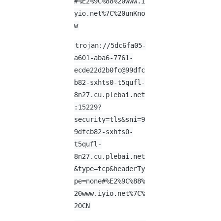
#%E2%9C%88%20www.i
yio.net%7C%20unKno
w
trojan://5dc6fa05-
a601-aba6-7761-
ecde22d2b0fc@99dfc
b82-sxhts0-t5qufl-
8n27.cu.plebai.net
:15229?
security=tls&sni=9
9dfcb82-sxhts0-
t5qufl-
8n27.cu.plebai.net
&type=tcp&headerTy
pe=none#%E2%9C%88%
20www.iyio.net%7C%
20CN