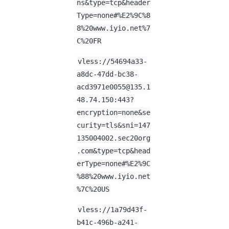
ns&type=tcp&header
Type=none#%E2%9C%8
8%20www.iyio.net%7
C%20FR
vless://
54694a33-
a8dc-47dd-bc38-
acd3971e0055@135.1
48.74.150
:443?
encryption=none&se
curity=tls&sni=147
135004002.sec20org
.com&type=tcp&head
erType=none#%E2%9C
%88%20www.iyio.net
%7C%20US
vless://
1a79d43f-
b41c-496b-a241-