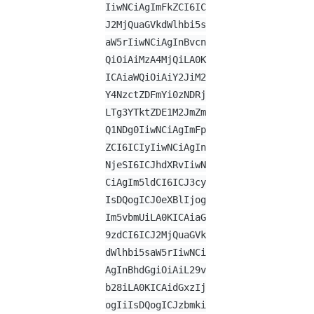
IiwNCiAgImFkZCI6IC
J2MjQuaGVkdWlhbi5s
aW5rIiwNCiAgInBvcn
QiOiAiMzA4MjQiLA0K
ICAiaWQiOiAiY2JiM2
Y4NzctZDFmYi0zNDRj
LTg3YTktZDE1M2JmZm
Q1NDg0IiwNCiAgImFp
ZCI6ICIyIiwNCiAgIn
NjeSI6ICJhdXRvIiwN
CiAgIm5ldCI6ICJ3cy
IsDQogICJ0eXBlIjog
Im5vbmUiLA0KICAiaG
9zdCI6ICJ2MjQuaGVk
dWlhbi5saW5rIiwNCi
AgInBhdGgiOiAiL29v
b28iLA0KICAidGxzIj
ogIiIsDQogICJzbmki