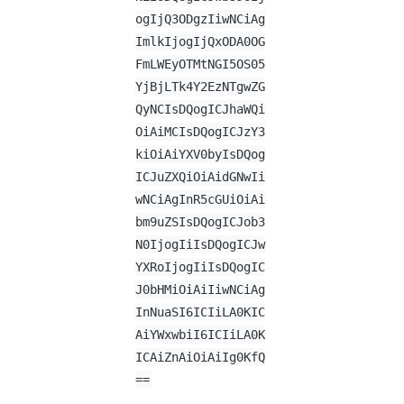
ogIjQ3ODgzIiwNCiAg
ImlkIjogIjQxODA0OG
FmLWEyOTMtNGI5OS05
YjBjLTk4Y2EzNTgwZG
QyNCIsDQogICJhaWQi
OiAiMCIsDQogICJzY3
kiOiAiYXV0byIsDQog
ICJuZXQiOiAidGNwIi
wNCiAgInR5cGUiOiAi
bm9uZSIsDQogICJob3
N0IjogIiIsDQogICJw
YXRoIjogIiIsDQogIC
J0bHMiOiAiIiwNCiAg
InNuaSI6ICIiLA0KIC
AiYWxwbiI6ICIiLA0K
ICAiZnAiOiAiIg0KfQ
==