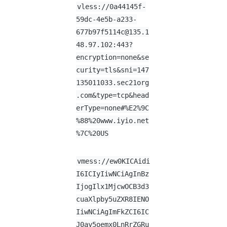
vless://
0a44145f-
59dc-4e5b-a233-
677b97f5114c@135.1
48.97.102
:443?
encryption=none&se
curity=tls&sni=147
135011033.sec21org
.com&type=tcp&head
erType=none#%E2%9C
%88%20www.iyio.net
%7C%20US
vmess://ew0KICAidi
I6ICIyIiwNCiAgInBz
IjogIlx1MjcwOCB3d3
cuaXlpby5uZXR8IENO
IiwNCiAgImFkZCI6IC
J0ay5oemx0LnRrZGRu