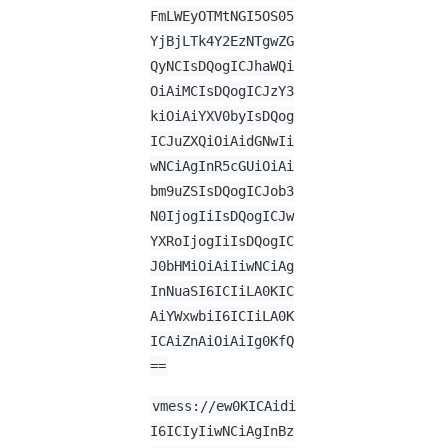
FmLWEyOTMtNGI5OS05
YjBjLTk4Y2EzNTgwZG
QyNCIsDQogICJhaWQi
OiAiMCIsDQogICJzY3
kiOiAiYXV0byIsDQog
ICJuZXQiOiAidGNwIi
wNCiAgInR5cGUiOiAi
bm9uZSIsDQogICJob3
N0IjogIiIsDQogICJw
YXRoIjogIiIsDQogIC
J0bHMiOiAiIiwNCiAg
InNuaSI6ICIiLA0KIC
AiYWxwbiI6ICIiLA0K
ICAiZnAiOiAiIg0KfQ
==
vmess://ew0KICAidi
I6ICIyIiwNCiAgInBz