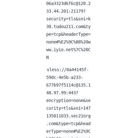
06a3323d6f6c@120.2
33.44.201
:21179?
security=tls&sni=k
30.tudou211.com&ty
pe=tcp&headerType=
none#%E2%9C%88%20w
ww.iyio.net%7C%20C
N
vless://
0a44145f-
59dc-4e5b-a233-
677b97f5114c@135.1
48.97.99
:443?
encryption=none&se
curity=tls&sni=147
135011033.sec21org
.com&type=tcp&head
erType=none#%E2%9C