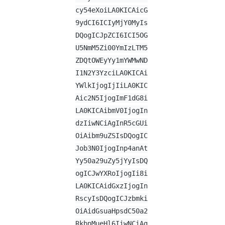
cy54eXoiLA0KICAicG
9ydCI6ICIyMjY0MyIs
DQogICJpZCI6ICI5OG
U5NmM5Zi00YmIzLTM5
ZDQtOWEyYy1mYWMwND
I1N2Y3YzciLA0KICAi
YWlkIjogIjIiLA0KIC
Aic2N5IjogImF1dG8i
LA0KICAibmV0IjogIn
dzIiwNCiAgInR5cGUi
OiAibm9uZSIsDQogIC
Job3N0IjogInp4anAt
Yy50a29uZy5jYyIsDQ
ogICJwYXRoIjogIi8i
LA0KICAidGxzIjogIn
RscyIsDQogICJzbmki
OiAidGsuaHpsdC50a2
RkbnMueHl6IiwNCiAg