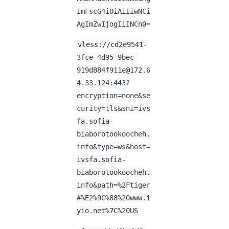
ImFscG4iOiAiIiwNCi
AgImZwIjogIiINCn0=
vless://
cd2e9541-
3fce-4d95-9bec-
919d884f911e@172.6
4.33.124
:443?
encryption=none&se
curity=tls&sni=ivs
fa.sofia-
biaborotookoocheh.
info&type=ws&host=
ivsfa.sofia-
biaborotookoocheh.
info&path=%2Ftiger
#%E2%9C%88%20www.i
yio.net%7C%20US