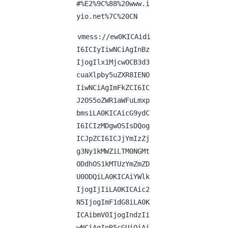
#%E2%9C%88%20www.i
yio.net%7C%20CN
vmess://ew0KICAidi
I6ICIyIiwNCiAgInBz
IjogIlx1MjcwOCB3d3
cuaXlpby5uZXR8IENO
IiwNCiAgImFkZCI6IC
J2OS5oZWR1aWFuLmxp
bmsiLA0KICAicG9ydC
I6ICIzMDgwOSIsDQog
ICJpZCI6ICJjYmIzZj
g3Ny1kMWZiLTM0NGMt
ODdhOS1kMTUzYmZmZD
U0ODQiLA0KICAiYWlk
IjogIjIiLA0KICAic2
N5IjogImF1dG8iLA0K
ICAibmV0IjogIndzIi
wNCiAgInR5cGUiOiAi