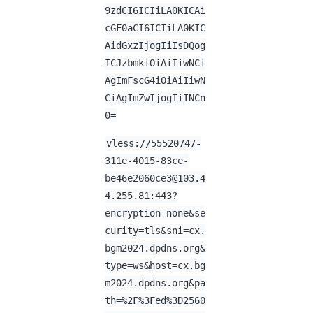
9zdCI6ICIiLA0KICAi
cGF0aCI6ICIiLA0KIC
AidGxzIjogIiIsDQog
ICJzbmkiOiAiIiwNCi
AgImFscG4iOiAiIiwN
CiAgImZwIjogIiINCn
0=
vless://
55520747-
311e-4015-83ce-
be46e2060ce3@103.4
4.255.81
:443?
encryption=none&se
curity=tls&sni=cx.
bgm2024.dpdns.org&
type=ws&host=cx.bg
m2024.dpdns.org&pa
th=%2F%3Fed%3D2560