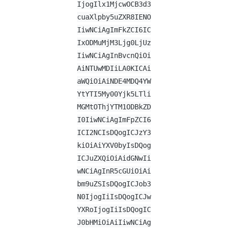
IjogIlx1MjcwOCB3d3
cuaXlpby5uZXR8IENO
IiwNCiAgImFkZCI6IC
IxODMuMjM3Ljg0LjUz
IiwNCiAgInBvcnQiOi
AiNTUwMDIiLA0KICAi
aWQiOiAiNDE4MDQ4YW
YtYTI5My00Yjk5LTli
MGMtOThjYTM1ODBkZD
I0IiwNCiAgImFpZCI6
ICI2NCIsDQogICJzY3
kiOiAiYXV0byIsDQog
ICJuZXQiOiAidGNwIi
wNCiAgInR5cGUiOiAi
bm9uZSIsDQogICJob3
N0IjogIiIsDQogICJw
YXRoIjogIiIsDQogIC
J0bHMiOiAiIiwNCiAg