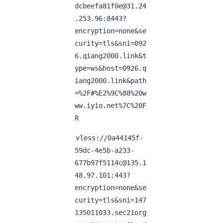
dcbeefa81f0e@31.24
.253.96
:8443?
encryption=none&se
curity=tls&sni=092
6.qiang2000.link&t
ype=ws&host=0926.q
iang2000.link&path
=%2F#%E2%9C%88%20w
ww.iyio.net%7C%20F
R
vless://
0a44145f-
59dc-4e5b-a233-
677b97f5114c@135.1
48.97.101
:443?
encryption=none&se
curity=tls&sni=147
135011033.sec21org