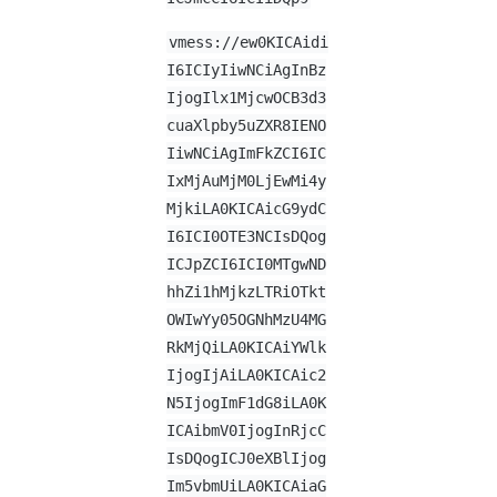
vmess://ew0KICAidi
I6ICIyIiwNCiAgInBz
IjogIlx1MjcwOCB3d3
cuaXlpby5uZXR8IENO
IiwNCiAgImFkZCI6IC
IxMjAuMjM0LjEwMi4y
MjkiLA0KICAicG9ydC
I6ICI0OTE3NCIsDQog
ICJpZCI6ICI0MTgwND
hhZi1hMjkzLTRiOTkt
OWIwYy05OGNhMzU4MG
RkMjQiLA0KICAiYWlk
IjogIjAiLA0KICAic2
N5IjogImF1dG8iLA0K
ICAibmV0IjogInRjcC
IsDQogICJ0eXBlIjog
Im5vbmUiLA0KICAiaG