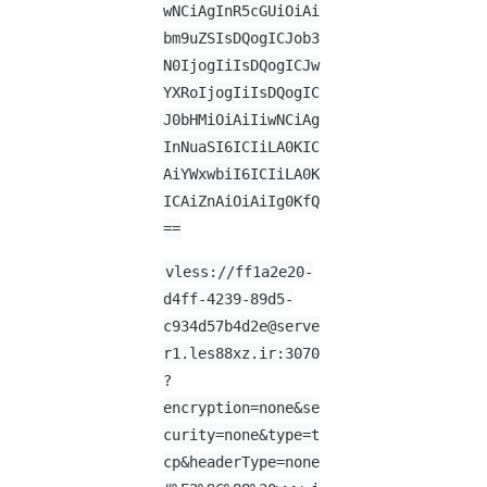
wNCiAgInR5cGUiOiAi
bm9uZSIsDQogICJob3
N0IjogIiIsDQogICJw
YXRoIjogIiIsDQogIC
J0bHMiOiAiIiwNCiAg
InNuaSI6ICIiLA0KIC
AiYWxwbiI6ICIiLA0K
ICAiZnAiOiAiIg0KfQ
==
vless://
ff1a2e20-
d4ff-4239-89d5-
c934d57b4d2e@serve
r1.les88xz.ir
:3070
?
encryption=none&se
curity=none&type=t
cp&headerType=none