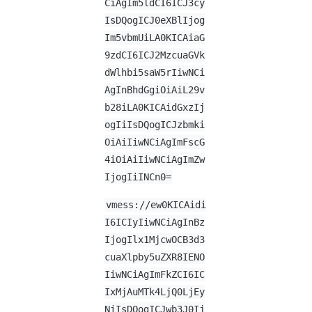
CiAgIm5ldCI6ICJ3cy
IsDQogICJ0eXBlIjog
Im5vbmUiLA0KICAiaG
9zdCI6ICJ2MzcuaGVk
dWlhbi5saW5rIiwNCi
AgInBhdGgiOiAiL29v
b28iLA0KICAidGxzIj
ogIiIsDQogICJzbmki
OiAiIiwNCiAgImFscG
4iOiAiIiwNCiAgImZw
IjogIiINCn0=
vmess://ew0KICAidi
I6ICIyIiwNCiAgInBz
IjogIlx1MjcwOCB3d3
cuaXlpby5uZXR8IENO
IiwNCiAgImFkZCI6IC
IxMjAuMTk4LjQ0LjEy
NiIsDQogICJwb3J0Ij