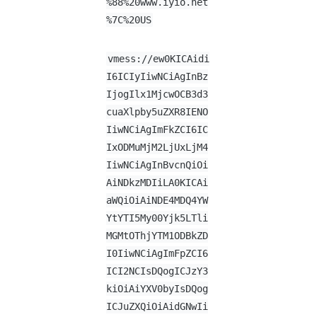
%88%20www.iyio.net
%7C%20US
vmess://ew0KICAidi
I6ICIyIiwNCiAgInBz
IjogIlx1MjcwOCB3d3
cuaXlpby5uZXR8IENO
IiwNCiAgImFkZCI6IC
IxODMuMjM2LjUxLjM4
IiwNCiAgInBvcnQiOi
AiNDkzMDIiLA0KICAi
aWQiOiAiNDE4MDQ4YW
YtYTI5My00Yjk5LTli
MGMtOThjYTM1ODBkZD
I0IiwNCiAgImFpZCI6
ICI2NCIsDQogICJzY3
kiOiAiYXV0byIsDQog
ICJuZXQiOiAidGNwIi