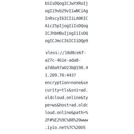
bSIsDQogICJwYXRoIj
ogIi9vb29vIiwNCiAg
InRscyI6ICIiLA0KIC
Aic25pIjogIiIsDQog
ICJhbHBuIjogIiIsDQ
ogICJmcCI6ICIiDQp9
vless://
18d8ce6f-
a27c-461e-ada8-
a7d0a97a023b@198.4
1.209.70
:443?
encryption=none&se
curity=tls&sni=ad.
oldcloud.online&ty
pe=ws&host=ad.oldc
loud.online&path=%
2F#%E2%9C%88%20www
.iyio.net%7C%20US