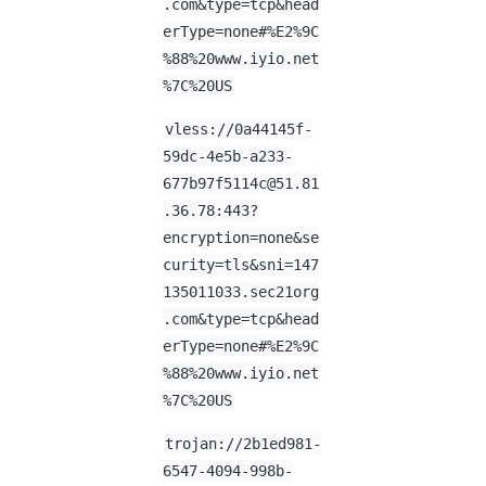
.com&type=tcp&head
erType=none#%E2%9C
%88%20www.iyio.net
%7C%20US
vless://
0a44145f-
59dc-4e5b-a233-
677b97f5114c@51.81
.36.78
:443?
encryption=none&se
curity=tls&sni=147
135011033.sec21org
.com&type=tcp&head
erType=none#%E2%9C
%88%20www.iyio.net
%7C%20US
trojan://
2b1ed981-
6547-4094-998b-