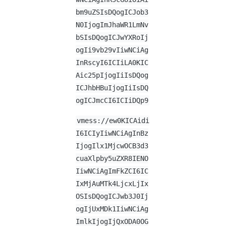
bm9uZSIsDQogICJob3
N0IjogImJhaWR1LmNv
bSIsDQogICJwYXRoIj
ogIi9vb29vIiwNCiAg
InRscyI6ICIiLA0KIC
Aic25pIjogIiIsDQog
ICJhbHBuIjogIiIsDQ
ogICJmcCI6ICIiDQp9
vmess://ew0KICAidi
I6ICIyIiwNCiAgInBz
IjogIlx1MjcwOCB3d3
cuaXlpby5uZXR8IENO
IiwNCiAgImFkZCI6IC
IxMjAuMTk4LjcxLjIx
OSIsDQogICJwb3J0Ij
ogIjUxMDk1IiwNCiAg
ImlkIjogIjQxODA0OG