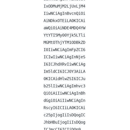
IxODMuMjM2LjUxLjM4
IiwNCiAgInBvcnQiOi
AiNDkxOTEiLA0KICAi
aWQiOiAiNDE4MDQ4YW
YtYTI5My00Yjk5LTli
MGMtOThjYTM1ODBkZD
I0IiwNCiAgImFpZCI6
ICIwIiwNCiAgInNjeS
I6ICJhdXRvIiwNCiAg
Im5ldCI6ICJ0Y3AiLA
0KICAidHlwZSI6ICJu
b25lIiwNCiAgImhvc3
QiOiAiIiwNCiAgInBh
dGgiOiAiIiwNCiAgIn
RscyI6ICIiLA0KICAi
c25pIjogIiIsDQogIC
JhbHBuIjogIiIsDQog
ICJmcCI6ICIiDQp9