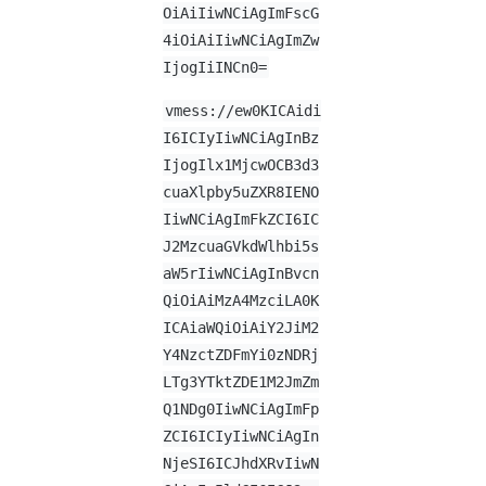
OiAiIiwNCiAgImFscG
4iOiAiIiwNCiAgImZw
IjogIiINCn0=
vmess://ew0KICAidi
I6ICIyIiwNCiAgInBz
IjogIlx1MjcwOCB3d3
cuaXlpby5uZXR8IENO
IiwNCiAgImFkZCI6IC
J2MzcuaGVkdWlhbi5s
aW5rIiwNCiAgInBvcn
QiOiAiMzA4MzciLA0K
ICAiaWQiOiAiY2JiM2
Y4NzctZDFmYi0zNDRj
LTg3YTktZDE1M2JmZm
Q1NDg0IiwNCiAgImFp
ZCI6ICIyIiwNCiAgIn
NjeSI6ICJhdXRvIiwN