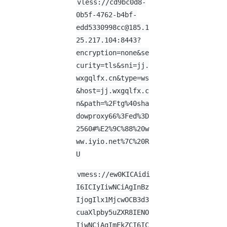
vless://
cd9bc0d8-
0b5f-4762-b4bf-
edd5330998cc@185.1
25.217.104
:8443?
encryption=none&se
curity=tls&sni=jj.
wxgqlfx.cn&type=ws
&host=jj.wxgqlfx.c
n&path=%2Ftg%40sha
dowproxy66%3Fed%3D
2560#%E2%9C%88%20w
ww.iyio.net%7C%20R
U
vmess://ew0KICAidi
I6ICIyIiwNCiAgInBz
IjogIlx1MjcwOCB3d3
cuaXlpby5uZXR8IENO
IiwNCiAgImFkZCI6IC