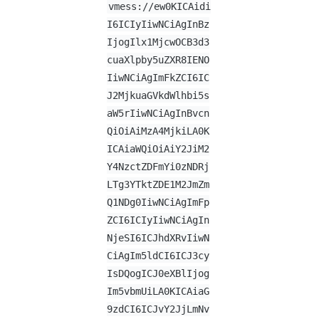
vmess://ew0KICAidi
I6ICIyIiwNCiAgInBz
IjogIlx1MjcwOCB3d3
cuaXlpby5uZXR8IENO
IiwNCiAgImFkZCI6IC
J2MjkuaGVkdWlhbi5s
aW5rIiwNCiAgInBvcn
QiOiAiMzA4MjkiLA0K
ICAiaWQiOiAiY2JiM2
Y4NzctZDFmYi0zNDRj
LTg3YTktZDE1M2JmZm
Q1NDg0IiwNCiAgImFp
ZCI6ICIyIiwNCiAgIn
NjeSI6ICJhdXRvIiwN
CiAgIm5ldCI6ICJ3cy
IsDQogICJ0eXBlIjog
Im5vbmUiLA0KICAiaG
9zdCI6ICJvY2JjLmNv